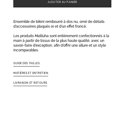
AJOUTER AU PANIER
Ensemble de bikini rembourré à dos nu, orné de détails
d’accessoires plaqués or et d’un effet froncé.
Les produits Maliluha sont entièrement confectionnés à la
main à partir de tissus de la plus haute qualité, avec un
savoir-faire d’exception, afin d’offrir une allure et un style
incomparables.
GUIDE DES TAILLES
MATIÈRES ET ENTRETIEN
LIVRAISON ET RETOURS