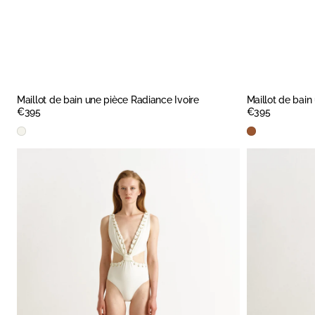
Maillot de bain une pièce Radiance Ivoire
Maillot de bai
Prix
€395
Prix
€395
régulier
régulier
APERÇU RAPIDE
Ivory
Brown
Maillot
Maillot
de
de
bain
bain
une
une
pièce
pièce
Juliette
Juliette
Ivoire