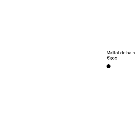
Maillot de bain
Prix
€300
régulier
Black