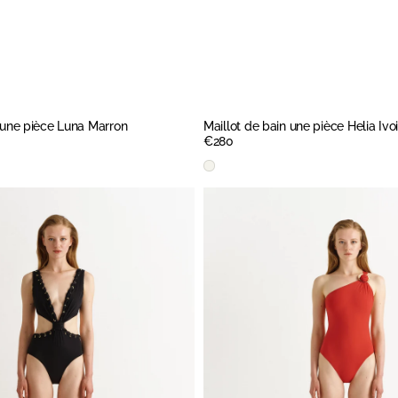
n une pièce Luna Marron
Maillot de bain une pièce Helia Ivo
Prix
€280
régulier
APERÇU RAPIDE
Ivory
Maillot
de
bain
une
pièce
Elyra