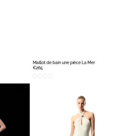
APERÇU RAPIDE
Maillot de bain une pièce La Mer
Prix
€265
régulier
APERÇU RAPIDE
XS
S
M
L
Maillot
de
bain
une
pièce
Voyage
Ivoire