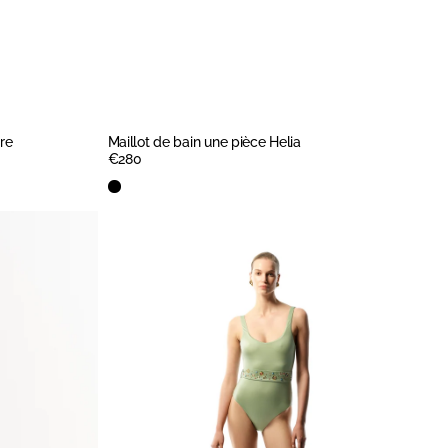
ire
Maillot de bain une pièce Helia
Prix
€280
régulier
APERÇU RAPIDE
APERÇU RAPIDE
Black
Maillot
de
bain
une
pièce
La
Mer